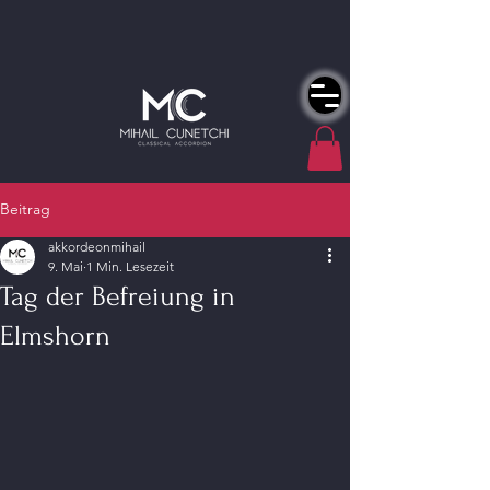
Beitrag
akkordeonmihail
9. Mai
1 Min. Lesezeit
Tag der Befreiung in
Elmshorn