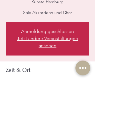
Künste Hamburg
Solo Akkordeon und Chor
Anmeldung geschlossen
Jetzt andere Veranstaltungen
ansehen
Zeit & Ort
30. Mai 2026, 20:00 – 21:00
Hochschule für bildende Künste Hamburg,
Lerchenfeld 2, 22081 Hamburg, Deutschland
Diese Veranstaltung teilen