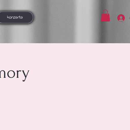
KONZERTE
mory