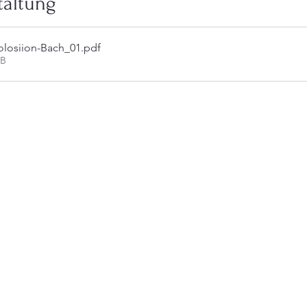
taltung
losiion-Bach_01
.pdf
KB