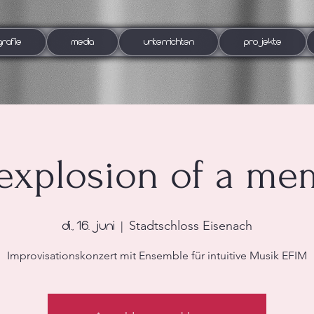
GRAFIE
MEDIA
UNTERRICHTEN
PROJEKTE
-explosion of a me
Stadtschloss Eisenach
Di., 16. Juni
  |  
Improvisationskonzert mit Ensemble für intuitive Musik EFIM