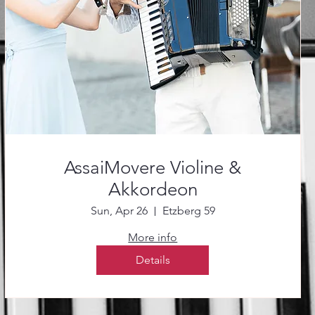
AssaiMovere Violine &
Akkordeon
Sun, Apr 26
Etzberg 59
More info
Details