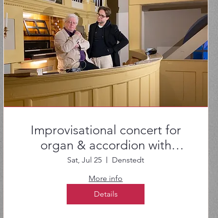
Improvisational concert for
organ & accordion with
Michael von Hintzenstern
Sat, Jul 25
Denstedt
More info
Details