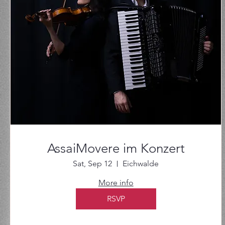
AssaiMovere im Konzert
Sat, Sep 12
Eichwalde
More info
RSVP