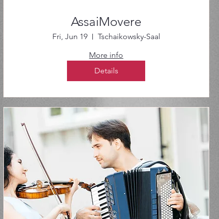
AssaiMovere
Fri, Jun 19
Tschaikowsky-Saal
More info
Details